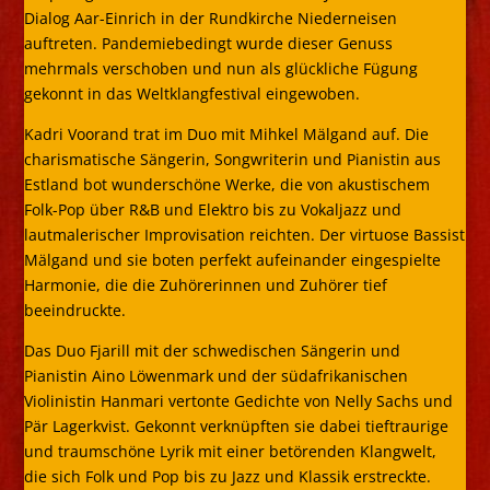
Dialog Aar-Einrich in der Rundkirche Niederneisen
auftreten. Pandemiebedingt wurde dieser Genuss
mehrmals verschoben und nun als glückliche Fügung
gekonnt in das Weltklangfestival eingewoben.
Kadri Voorand trat im Duo mit Mihkel Mälgand auf. Die
charismatische Sängerin, Songwriterin und Pianistin aus
Estland bot wunderschöne Werke, die von akustischem
Folk-Pop über R&B und Elektro bis zu Vokaljazz und
lautmalerischer Improvisation reichten. Der virtuose Bassist
Mälgand und sie boten perfekt aufeinander eingespielte
Harmonie, die die Zuhörerinnen und Zuhörer tief
beeindruckte.
Das Duo Fjarill mit der schwedischen Sängerin und
Pianistin Aino Löwenmark und der südafrikanischen
Violinistin Hanmari vertonte Gedichte von Nelly Sachs und
Pär Lagerkvist. Gekonnt verknüpften sie dabei tieftraurige
und traumschöne Lyrik mit einer betörenden Klangwelt,
die sich Folk und Pop bis zu Jazz und Klassik erstreckte.