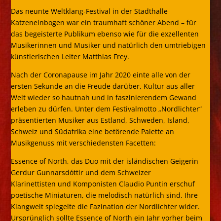
Das neunte Weltklang-Festival in der Stadthalle
Katzenelnbogen war ein traumhaft schöner Abend – für
das begeisterte Publikum ebenso wie für die exzellenten
Musikerinnen und Musiker und natürlich den umtriebigen
künstlerischen Leiter Matthias Frey.
Nach der Coronapause im Jahr 2020 einte alle von der
ersten Sekunde an die Freude darüber, Kultur aus aller
Welt wieder so hautnah und in faszinierendem Gewand
erleben zu dürfen. Unter dem Festivalmotto „Nordlichter“
präsentierten Musiker aus Estland, Schweden, Island,
Schweiz und Südafrika eine betörende Palette an
Musikgenuss mit verschiedensten Facetten:
Essence of North, das Duo mit der isländischen Geigerin
Gerdur Gunnarsdóttir und dem Schweizer
Klarinettisten und Komponisten Claudio Puntin erschuf
poetische Miniaturen, die melodisch natürlich sind. Ihre
Klangwelt spiegelte die Fazination der Nordlichter wider.
Ursprünglich sollte Essence of North ein Jahr vorher beim