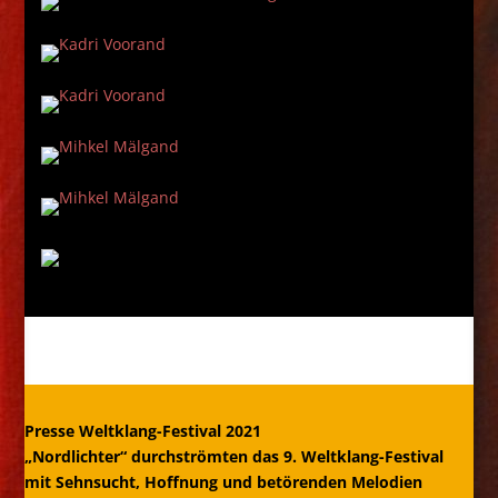
Presse Weltklang-Festival 2021
„Nordlichter“ durchströmten das 9. Weltklang-Festival
mit Sehnsucht, Hoffnung und betörenden Melodien